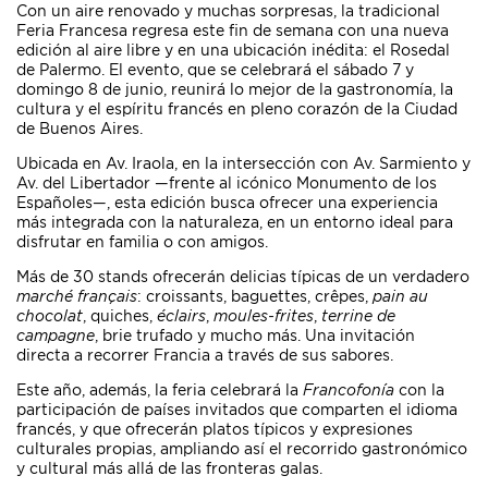
Con un aire renovado y muchas sorpresas, la tradicional
Feria Francesa regresa este fin de semana con una nueva
edición al aire libre y en una ubicación inédita: el Rosedal
de Palermo. El evento, que se celebrará el sábado 7 y
domingo 8 de junio, reunirá lo mejor de la gastronomía, la
cultura y el espíritu francés en pleno corazón de la Ciudad
de Buenos Aires.
Ubicada en Av. Iraola, en la intersección con Av. Sarmiento y
Av. del Libertador —frente al icónico Monumento de los
Españoles—, esta edición busca ofrecer una experiencia
más integrada con la naturaleza, en un entorno ideal para
disfrutar en familia o con amigos.
Más de 30 stands ofrecerán delicias típicas de un verdadero
marché français
: croissants, baguettes, crêpes,
pain au
chocolat
, quiches,
éclairs
,
moules-frites
,
terrine de
campagne
, brie trufado y mucho más. Una invitación
directa a recorrer Francia a través de sus sabores.
Este año, además, la feria celebrará la
Francofonía
con la
participación de países invitados que comparten el idioma
francés, y que ofrecerán platos típicos y expresiones
culturales propias, ampliando así el recorrido gastronómico
y cultural más allá de las fronteras galas.