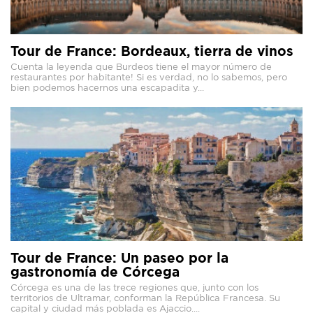
Tour de France: Bordeaux, tierra de vinos
Cuenta la leyenda que Burdeos tiene el mayor número de
restaurantes por habitante! Si es verdad, no lo sabemos, pero
bien podemos hacernos una escapadita y...
Tour de France: Un paseo por la
gastronomía de Córcega
Córcega es una de las trece regiones que, junto con los
territorios de Ultramar, conforman la República Francesa. Su
capital y ciudad más poblada es Ajaccio....