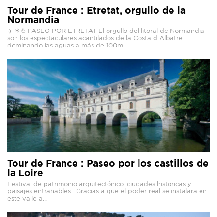
Tour de France : Etretat, orgullo de la
Normandia
✈️ ☀⛵ PASEO POR ETRETAT El orgullo del litoral de Normandia
son los espectaculares acantilados de la Costa d Albatre
dominando las aguas a más de 100m...
Tour de France : Paseo por los castillos de
la Loire⁣
Festival de patrimonio arquitectónico, ciudades históricas y
paisajes entrañables. ⁣ Gracias a que el poder real se instalara en
este valle a...