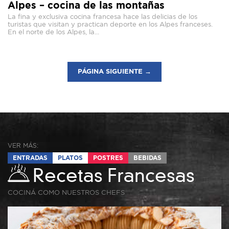
Alpes – cocina de las montañas
La fina y exclusiva cocina francesa hace las delicias de los
turistas que visitan y practican deporte en los Alpes franceses.
En el norte de los Alpes, la...
PÁGINA SIGUIENTE →
VER MÁS:
ENTRADAS
PLATOS
POSTRES
BEBIDAS
Recetas Francesas
COCINÁ COMO NUESTROS CHEFS