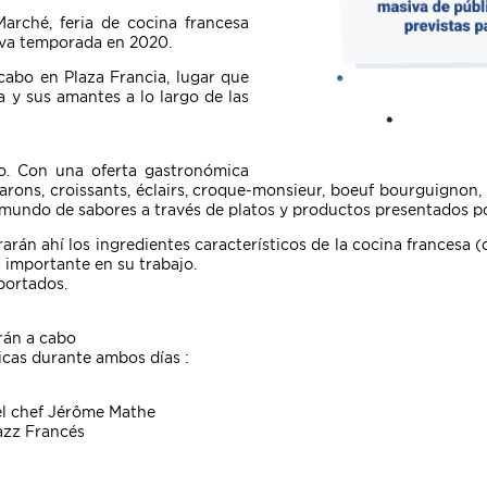
arché, feria de cocina francesa
eva temporada en 2020.
cabo en Plaza Francia, lugar que
a y sus amantes a lo largo de las
. Con una oferta gastronómica
arons, croissants, éclairs, croque-monsieur, boeuf bourguignon, 
undo de sabores a través de platos y productos presentados por
án ahí los ingredientes característicos de la cocina francesa (
s importante en su trabajo.
portados.
rán a cabo
icas durante ambos días :
 el chef Jérôme Mathe
azz Francés