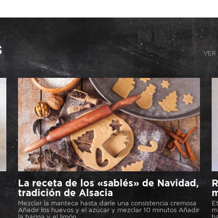
s
VER 
La receta de los «sablés» de Navidad,
R
tradición de Alsacia
m
Mezclar la manteca hasta darle una consistencia cremosa
Et
Añadir los huevos y el azúcar y mezclar 10 minutos Añadir
ma
la harina y el limón....
ha