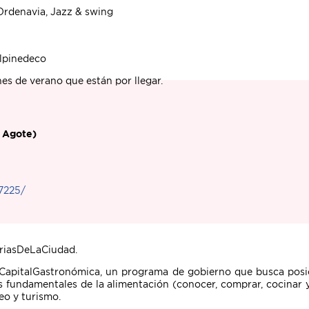
Ordenavia, Jazz & swing
eelpinedeco
hes de verano que están por llegar.
s Agote)
7225/
eriasDeLaCiudad.
CapitalGastronómica, un programa de gobierno que busca posic
s fundamentales de la alimentación (conocer, comprar, cocinar y
o y turismo.