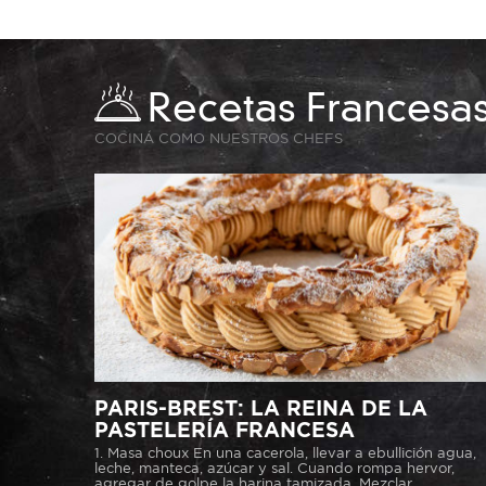
Recetas Francesa
COCINÁ COMO NUESTROS CHEFS
PARIS-BREST: LA REINA DE LA
PASTELERÍA FRANCESA
1. Masa choux En una cacerola, llevar a ebullición agua,
leche, manteca, azúcar y sal. Cuando rompa hervor,
agregar de golpe la harina tamizada. Mezclar...