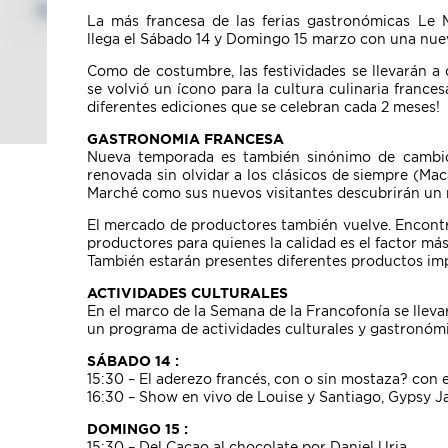
La más francesa de las ferias gastronómicas Le M
llega el Sábado 14 y Domingo 15 marzo con una nu
Como de costumbre, las festividades se llevarán a 
se volvió un ícono para la cultura culinaria frances
diferentes ediciones que se celebran cada 2 meses!
GASTRONOMIA FRANCESA
Nueva temporada es también sinónimo de cambio
renovada sin olvidar a los clásicos de siempre (Mac
Marché como sus nuevos visitantes descubrirán un m
El mercado de productores también vuelve. Encontrar
productores para quienes la calidad es el factor má
También estarán presentes diferentes productos im
ACTIVIDADES CULTURALES
En el marco de la Semana de la Francofonía se lleva
un programa de actividades culturales y gastronóm
SÁBADO 14 :
15:30 – El aderezo francés, con o sin mostaza? con
16:30 – Show en vivo de Louise y Santiago, Gypsy J
DOMINGO 15 :
15:30 – Del Cacao al chocolate por Daniel Uria