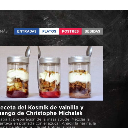
MÁS:
ENTRADAS
PLATOS
POSTRES
BEBIDAS
eceta del Kosmik de vainilla y
ango de Christophe Michalak
apa 1 : preparación de la masa strudel Mezclar la
nteca en pomada con el azúcar. Añadir la harina, la
rina de almendra y la sal. Enfriar la masa...