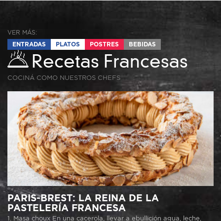
VER MÁS:
ENTRADAS
PLATOS
POSTRES
BEBIDAS
Recetas Francesas
COCINÁ COMO NUESTROS CHEFS
PARIS-BREST: LA REINA DE LA
PASTELERÍA FRANCESA
1. Masa choux En una cacerola, llevar a ebullición agua, leche,