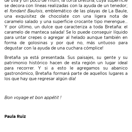
de uva y un poco de rhum; la torta bretona, cuya superficie
se decora con líneas realizadas con la ayuda de un tenedor;
el
fondant Baulois
, emblemático de las playas de La Baule,
una exquisitez de chocolate con una ligera nota de
caramelo salado y una superficie crocante tipo merengue…
Y por último, un dulce que caracteriza a toda Bretaña: el
caramelo de manteca salada! Se lo puede conseguir líquido
para untar crepes o agregar al helado aunque también en
forma de golosinas y por qué no, más untuoso para
degustar con la ayuda de una cuchara cómplice!
Bretaña ya está presentada. Sus paisajes, su gente y su
patrimonio histórico hacen de esta región un lugar ideal
para recorrer. Y si a esto le agregamos su abanico
gastronómico, Bretaña formará parte de aquellos lugares a
los que hay que regresar algún día!
Bon voyage et bon appétit !
Paula Ruiz