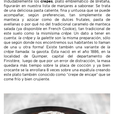
Indudablemente los
crepes
, plato emblemático de Bretaña,
figurarán en nuestra lista de manjares a saborear. Se trata
de una deliciosa pasta caliente, fina y untuosa que se puede
acompañar, según preferencias, tan simplemente de
manteca y azúcar como de dulces frutales, pasta de
avellanas o por qué no del tradicional caramelo de manteca
salada (ya disponible en French Cookie), tan tradicional de
este suelo como la mismísima
crêpe
. Un dato a tener en
cuenta:
la crêpe
y
la galette
son la misma preparación, sólo
que según donde nos encontremos sus habitantes lo llaman
de una u otra forma! Existe también una variante de
la
crêpe
llamada: la gavota. Ésta nació en el año 1886, en la
localidad de Quimper, capital del departamento de
Finistère, luego de que por un error de distracción, la masa
quedara más tiempo sobre la placa de cocción y ya bien
crocante se la enrollara 8 veces sobre una espátula creando
este plato también conocido como “crepe de encaje” que se
come frío y bien crujiente.