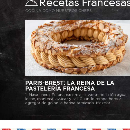
Recetas Francesa
COCINÁ COMO NUESTROS CHEFS
PARIS-BREST: LA REINA DE LA
PASTELERÍA FRANCESA
1. Masa choux En una cacerola, llevar a ebullición agua,
leche, manteca, azúcar y sal. Cuando rompa hervor,
agregar de golpe la harina tamizada. Mezclar...