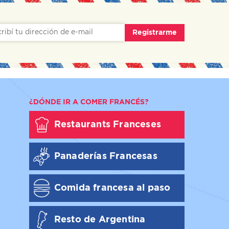
Registrarme
¿DÓNDE IR A COMER FRANCÉS?
Restaurants Franceses
Panaderías Francesas
Comida francesa al paso
Resto de Argentina