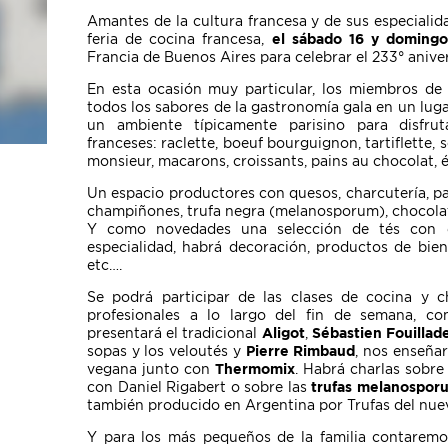
Amantes de la cultura francesa y de sus especialid
feria de cocina francesa,
el sábado 16 y domingo
Francia de Buenos Aires para celebrar el 233° aniver
En esta ocasión muy particular, los miembros de 
todos los sabores de la gastronomía gala en un luga
un ambiente
típicamente
parisino para disfrut
fr
anceses: raclette, boeuf bourguignon, tartiflette, 
monsieur, macarons, croissants, pains au chocolat, é
Un espacio productores con quesos, charcutería, p
champiñones, trufa negra (melanosporum), chocola
Y como novedades una selección de tés con e
especialidad, habrá decoración, productos de bie
etc….
Se podrá participar de las clases de cocina y c
profesionales a lo largo del fin de semana, co
presentará el tradicional
Aligot
,
Sébastien Fouillad
sopas y los veloutés y
Pierre Rimbaud
, nos enseñar
vegana junto con
Thermomix
. Habrá charlas sobre
con Daniel Rigabert o sobre las
trufas melanospor
también producido en Argentina por Trufas del nu
Y para los más pequeños de la familia contaremo