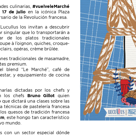
ades culinarias,
#vuelveleMarché
 17 de julio
en la icónica Plaza
sario de la Revolución francesa.
Lucullus los invitan a descubrir
r singular que lo transportarán a
ar de los platos tradicionales
soupe à l’oignon, quiches, croque-
clairs, opéras, crème brûlée.
anes tradicionales de masamadre,
tes premium.
l blend “Le Marché”, café de
nestar, y equipamiento de cocina
harlas dictadas por los chefs y
n los chefs
Bruno Gillot
quien
e
que dictará una clases sobre las
a técnicas de pastelería francesa
 los quesos de tradición francesa
um
, e
ste hongo tan característico
evo mundo.
s con un sector especial dónde