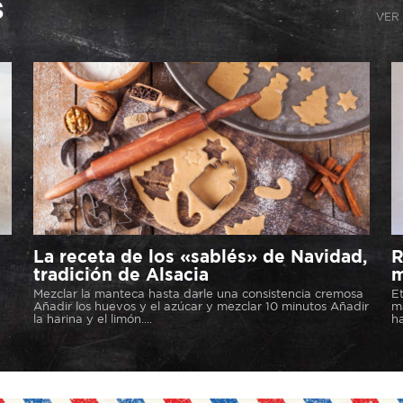
s
VER 
La receta de los «sablés» de Navidad,
R
tradición de Alsacia
m
Mezclar la manteca hasta darle una consistencia cremosa
Et
Añadir los huevos y el azúcar y mezclar 10 minutos Añadir
ma
la harina y el limón....
ha