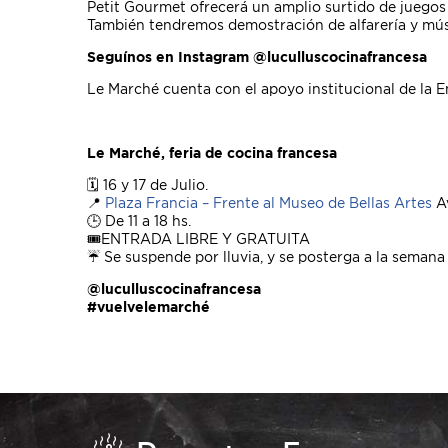
Petit Gourmet ofrecerá un amplio surtido de juegos
También tendremos demostración de alfarería y mús
Seguínos en Instagram @luculluscocinafrancesa
Le Marché cuenta con el apoyo institucional de la
Le Marché, feria de cocina francesa
🗓 16 y 17 de Julio.
📍
Plaza Francia – Frente al Museo de Bellas Artes
Av
🕒 De 11 a 18 hs.
🎟️ENTRADA LIBRE Y GRATUITA
☔ Se suspende por lluvia,
y se posterga a la semana
@luculluscocinafrancesa
#vuelvelemarché