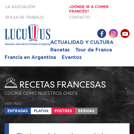
LA ASOCIACIÓN
¿DÓNDE IR A COMER
FRANCÉS?
BOLSA DE TRABAJO
CONTACTO
ACTUALIDAD Y CULTURA
Recetas
Tour de France
Francia en Argentina
Eventos
RECETAS FRANCESAS
COCINÁ COMO NUESTROS CHEFS
VER MÁS:
ENTRADAS
PLATOS
POSTRES
BEBIDAS