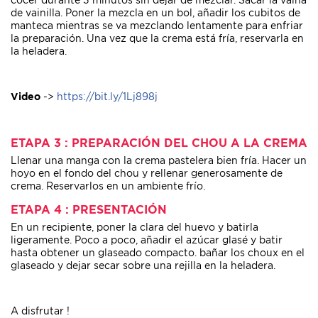
cocer durante 3 minutos sin dejar de mezclar. Sacar la vaina
de vainilla. Poner la mezcla en un bol, añadir los cubitos de
manteca mientras se va mezclando lentamente para enfriar
la preparación. Una vez que la crema está fría, reservarla en
la heladera.
Video
->
https://bit.ly/1Lj898j
ETAPA 3 : PREPARACIÓN DEL CHOU A LA CREMA
Llenar una manga con la crema pastelera bien fría. Hacer un
hoyo en el fondo del chou y rellenar generosamente de
crema. Reservarlos en un ambiente frío.
ETAPA 4 : PRESENTACIÓN
En un recipiente, poner la clara del huevo y batirla
ligeramente. Poco a poco, añadir el azúcar glasé y batir
hasta obtener un glaseado compacto. bañar los choux en el
glaseado y dejar secar sobre una rejilla en la heladera.
A disfrutar !