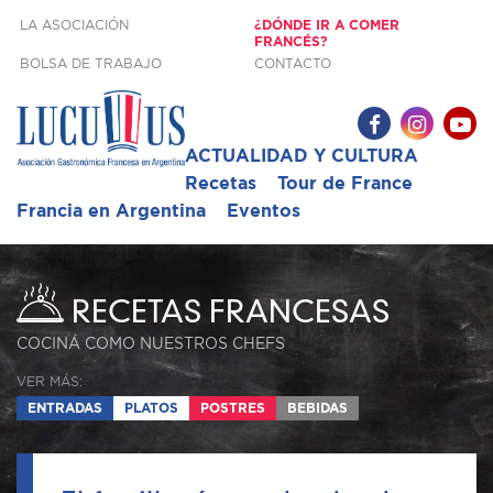
LA ASOCIACIÓN
¿DÓNDE IR A COMER
FRANCÉS?
BOLSA DE TRABAJO
CONTACTO
ACTUALIDAD Y CULTURA
Recetas
Tour de France
Francia en Argentina
Eventos
RECETAS FRANCESAS
COCINÁ COMO NUESTROS CHEFS
VER MÁS:
ENTRADAS
PLATOS
POSTRES
BEBIDAS