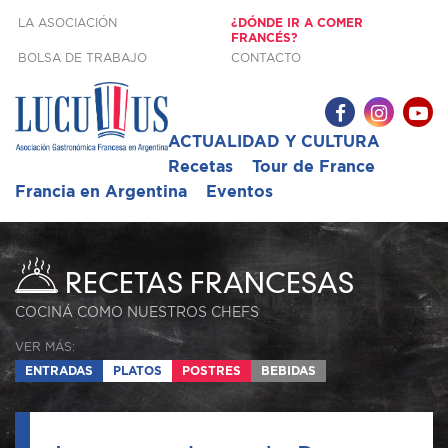
LA ASOCIACIÓN
¿DÓNDE IR A COMER
FRANCÉS?
BOLSA DE TRABAJO
CONTACTO
ACTUALIDAD Y CULTURA
Recetas
Tour de France
Francia en Argentina
Eventos
RECETAS FRANCESAS
COCINÁ COMO NUESTROS CHEFS
VER MÁS:
ENTRADAS
PLATOS
POSTRES
BEBIDAS