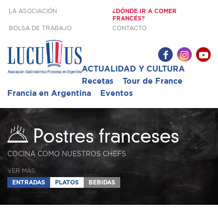
LA ASOCIACIÓN
¿DÓNDE IR A COMER
FRANCÉS?
BOLSA DE TRABAJO
CONTACTO
ACTUALIDAD Y CULTURA
Recetas
Tour de France
Francia en Argentina
Eventos
Postres franceses
COCINÁ COMO NUESTROS CHEFS
VER MÁS:
ENTRADAS
PLATOS
BEBIDAS