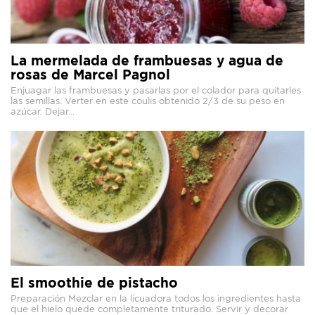
La mermelada de frambuesas y agua de
rosas de Marcel Pagnol
Enjuagar las frambuesas y pasarlas por el colador para quitarles
las semillas. Verter en este coulis obtenido 2/3 de su peso en
azúcar. Dejar...
El smoothie de pistacho
Preparación Mezclar en la licuadora todos los ingredientes hasta
que el hielo quede completamente triturado. Servir y decorar