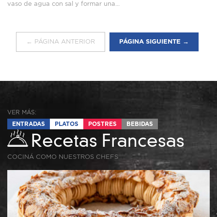
vaso de agua con sal y formar una...
← PÁGINA ANTERIOR
PÁGINA SIGUIENTE →
VER MÁS:
ENTRADAS
PLATOS
POSTRES
BEBIDAS
Recetas Francesas
COCINÁ COMO NUESTROS CHEFS