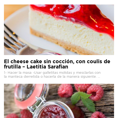
El cheese cake sin cocción, con coulis de
frutilla – Laetitia Sarafian
1- Hacer la masa -Usar galletitas molidas y mesclarlas con
la manteca derretida o hacerla de la manera siguiente. ...