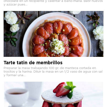
chocolate en un recipiente y calentar a baño-maría. Batir huevos
y azúcar pues...
Tarte tatin de membrillos
Preparar la masa trabajando 100 gr. de manteca cortada en
trocitos y la harina. Diluir la masa en un 1/2 vaso de agua con sal
y formar una...