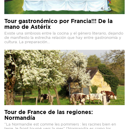
Tour gastronómico por Francia!!! De la
mano de Astérix
Existe una simbiosis entre la cocina y el género literario, dejando
de manifiesto la estrecha relación que hay entre gastronomía y
cultura. La preparación...
Tour de France de las regiones:
Normandía
”La Normandie est comme les pommiers : les racines bien en
terre, le front tourné vers la mer” [Normandía es como los