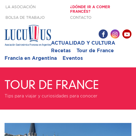
LA ASOCIACIÓN
¿DÓNDE IR A COMER
FRANCÉS?
BOLSA DE TRABAJO
CONTACTO
ACTUALIDAD Y CULTURA
Recetas
Tour de France
Francia en Argentina
Eventos
TOUR DE FRANCE
Tips para viajar y curiosidades para conocer