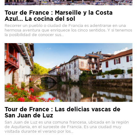
Tour de France : Marseille y la Costa
Azul… La cocina del sol
Recorrer un pueblo o ciudad de Francia es adentrarse en una
hermosa aventura que enriquece los cinco sentidos. Y si tenemos
la posibilidad de conocer sus...
Tour de France : Las delicias vascas de
San Juan de Luz
San Juan de Luz es una comuna francesa, ubicada en la región
de Aquitania, en el suroeste de Francia. Es una ciudad muy
visitada durante el verano por los...