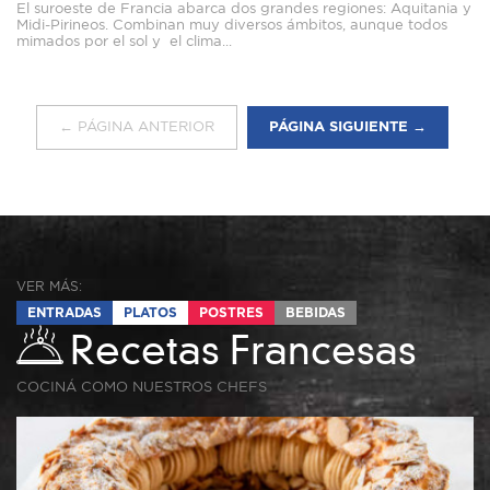
El suroeste de Francia abarca dos grandes regiones: Aquitania y
Midi-Pirineos. Combinan muy diversos ámbitos, aunque todos
mimados por el sol y el clima...
← PÁGINA ANTERIOR
PÁGINA SIGUIENTE →
VER MÁS:
ENTRADAS
PLATOS
POSTRES
BEBIDAS
Recetas Francesas
COCINÁ COMO NUESTROS CHEFS