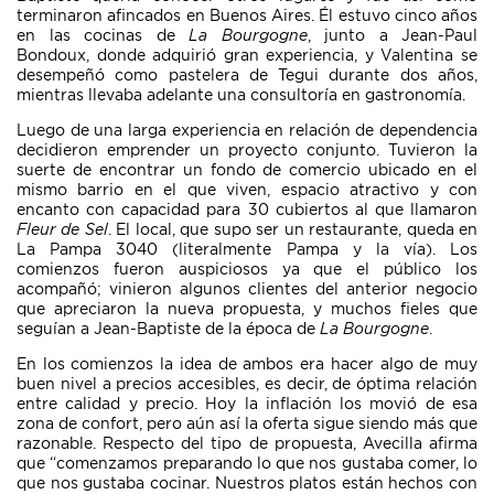
terminaron afincados en Buenos Aires. Él estuvo cinco años
en las cocinas de
La Bourgogne
, junto a Jean-Paul
Bondoux, donde adquirió gran experiencia, y Valentina se
desempeñó como pastelera de Tegui durante dos años,
mientras llevaba adelante una consultoría en gastronomía.
Luego de una larga experiencia en relación de dependencia
decidieron emprender un proyecto conjunto. Tuvieron la
suerte de encontrar un fondo de comercio ubicado en el
mismo barrio en el que viven, espacio atractivo y con
encanto con capacidad para 30 cubiertos al que llamaron
Fleur de Sel
. El local, que supo ser un restaurante, queda en
La Pampa 3040 (literalmente Pampa y la vía). Los
comienzos fueron auspiciosos ya que el público los
acompañó; vinieron algunos clientes del anterior negocio
que apreciaron la nueva propuesta, y muchos fieles que
seguían a Jean-Baptiste de la época de
La Bourgogne
.
En los comienzos la idea de ambos era hacer algo de muy
buen nivel a precios accesibles, es decir, de óptima relación
entre calidad y precio. Hoy la inflación los movió de esa
zona de confort, pero aún así la oferta sigue siendo más que
razonable. Respecto del tipo de propuesta, Avecilla afirma
que “comenzamos preparando lo que nos gustaba comer, lo
que nos gustaba cocinar. Nuestros platos están hechos con