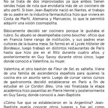
No se trata de dos improvisados ya que ambos tienen
sendas hojas de ruta que envidiaría más de un cocinero de
alto perfil. Si bien Jean-Baptiste nació en Nantes, el trabajo
de su padre en la industria farmacéutica hizo que viviera en
Costa de Marfil, Alemania y Marruecos, lo que le permitió
adquirir una visión cosmopolita.
Básicamente decidió ser cocinero porque le gustaba el
rubro. Su abuelo se desempeñaba como
boucher
, oficio que
en Francia tiene rango de institución, y sus padres eran
cultores de la buena mesa. Se formó en el
Lycée Hôtelier de
Bordeaux
, luego trabajó en distintos restaurantes de París
hasta que hizo pie en el Ritz durante cuatro años, y
posteriormente en Guy Savoy durante otros cinco, lugar
donde conoció a Valentina, su mujer.
Valentina, el otro bastión de
Fleur de Sel
, es salteña. Viene
de una familia de ascendencia española para quienes la
cocina era un asunto serio. Luego de cursar varios cursos
de gastronomía decidió establecerse en París a fin de
estudiar en
Le Cordon Bleu
. Una vez finalizada la etapa
académica hizo pasantías en Pierre Hermé y posteriormente
en Guy Savoy, donde conoció a Jean-Baptiste.
¿Cómo fue que se establecieron en la Argentina? Jean-
Baptiste quería conocer otros lugares y fue así como