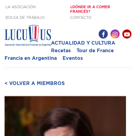
LA ASOCIACIÓN
¿DÓNDE IR A COMER
FRANCÉS?
BOLSA DE TRABAJO
CONTACTO
ACTUALIDAD Y CULTURA
Recetas
Tour de France
Francia en Argentina
Eventos
< VOLVER A MIEMBROS