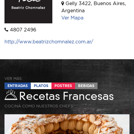
Gelly 3422, Buenos Aires,
Argentina
Ver Mapa
4807 2496
http://www.beatrizchomnalez.com.ar/
VER MÁS:
ENTRADAS
PLATOS
POSTRES
BEBIDAS
Recetas Francesas
COCINÁ COMO NUESTROS CHEFS