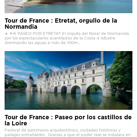
Tour de France : Etretat, orgullo de la
Normandia
✈️ ☀⛵ PASEO POR ETRETAT El orgullo del litoral de Normandia
son los espectaculares acantilados de la Costa d Albatre
dominando las aguas a más de 100m...
Tour de France : Paseo por los castillos de
la Loire⁣
Festival de patrimonio arquitectónico, ciudades históricas y
paisajes entrañables. ⁣ Gracias a que el poder real se instalara en