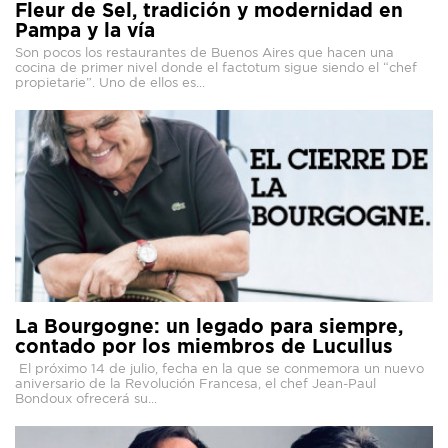
Fleur de Sel, tradición y modernidad en
Pampa y la vía
Son pocos los restaurantes de Buenos Aires que hacen una
cocina de primer nivel donde el factotum sigue siendo el “chef
propietarie”. Uno de ellos es...
La Bourgogne: un legado para siempre,
contado por los miembros de Lucullus
El próximo 14 de julio, fecha en la que se conmemora un nuevo
aniversario de la Revolución Francesa, el chef Jean-Paul
Bondoux ofrecerá su...