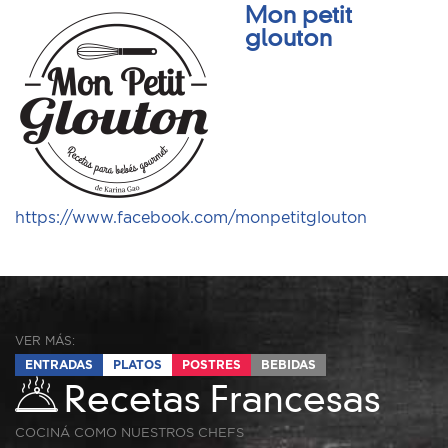
Mon petit
glouton
https://www.facebook.com/monpetitglouton
VER MÁS:
ENTRADAS
PLATOS
POSTRES
BEBIDAS
Recetas Francesas
COCINÁ COMO NUESTROS CHEFS