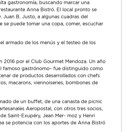
alta gastronomía, buscando marcar una
restaurante Anna Bistró. El local pronto se
 Juan B. Justo, a algunas cuadras del
de se puede tomar una copa, comer, escuchar
el armado de los menús y el testeo de los
do en 2016 por el Club Gourmet Mendoza. Un año
 al famoso gastrónomo– fue distinguido como
ntenar de productos desarrollados con chefs
ados, macarons, viennoiseries, bombones de
armado de un buffet, de una canasta de picnic
tesanales Aeropostal, con otros tres socios,
e de Saint-Exupéry, Jean Mer- moz y Henri
nea se potencia con los aportes de Anna Bistró