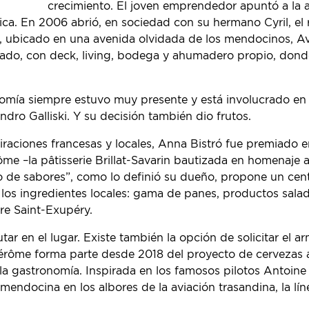
crecimiento. El joven emprendedor apuntó a la 
sica. En 2006 abrió, en sociedad con su hermano Cyril, el 
, ubicado en una avenida olvidada de los mendocinos, Av.
ajado, con deck, living, bodega y ahumadero propio, don
nomía siempre estuvo muy presente y está involucrado en 
andro Galliski. Y su decisión también dio frutos.
inspiraciones francesas y locales, Anna Bistró fue premia
me –la pâtisserie Brillat-Savarin bautizada en homenaje
rio de sabores”, como lo definió su dueño, propone un ce
a los ingredientes locales: gama de panes, productos sal
tre Saint-Exupéry.
tar en el lugar. Existe también la opción de solicitar el 
érôme forma parte desde 2018 del proyecto de cervezas ar
 la gastronomía. Inspirada en los famosos pilotos Antoin
 mendocina en los albores de la aviación trasandina, la lí