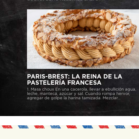
PARIS-BREST: LA REINA DE LA
PASTELERÍA FRANCESA
1. Masa choux En una cacerola, llevar a ebullición agua,
leche, manteca, azúcar y sal. Cuando rompa hervor,
agregar de golpe la harina tamizada. Mezclar...