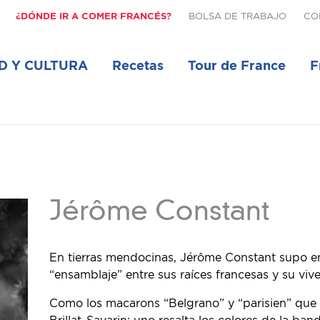
¿DÓNDE IR A COMER FRANCÉS?
BOLSA DE TRABAJO
CO
D Y CULTURA
Recetas
Tour de France
F
Jérôme Constant
En tierras mendocinas, Jérôme Constant supo en
“ensamblaje” entre sus raíces francesas y su vive
Como los macarons “Belgrano” y “parisien” que c