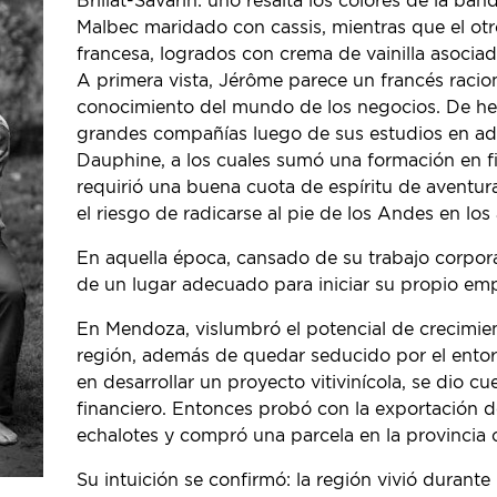
Brillat-Savarin: uno resalta los colores de la ban
Malbec maridado con cassis, mientras que el otr
francesa, logrados con crema de vainilla asociad
A primera vista, Jérôme parece un francés raciona
conocimiento del mundo de los negocios. De he
grandes compañías luego de sus estudios en ad
Dauphine, a los cuales sumó una formación en f
requirió una buena cuota de espíritu de aventura
el riesgo de radicarse al pie de los Andes en lo
En aquella época, cansado de su trabajo corpora
de un lugar adecuado para iniciar su propio em
En Mendoza, vislumbró el potencial de crecimien
región, además de quedar seducido por el entorn
en desarrollar un proyecto vitivinícola, se dio 
financiero. Entonces probó con la exportación de
echalotes y compró una parcela en la provincia 
Su intuición se confirmó: la región vivió durante