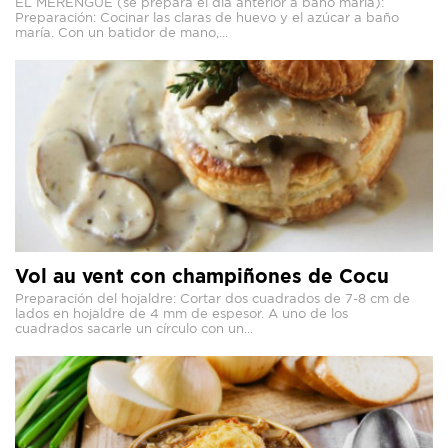
EL MERENGUE (se prepara el día anterior a baño maría):
Preparación: Cocinar las claras de huevo y el azúcar a baño
maría. Con un batidor de mano,...
Vol au vent con champiñones de Cocu
Preparación del hojaldre: Cortar dos cuadrados de 7-8 cm de
lados en hojaldre de 4 mm de espesor. A uno de los
cuadrados sacarle un círculo con un...