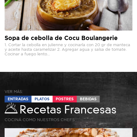
Sopa de cebolla de Cocu Boulangerie
1. Cortar la cebolla en julienne y cocinarla con 20 gr de manteca
y aceite hasta caramelizar 2. Agregar agua y salsa de tomate.
Cocinar a fuego lento...
VER MÁS:
ENTRADAS
PLATOS
POSTRES
BEBIDAS
Recetas Francesas
COCINÁ COMO NUESTROS CHEFS